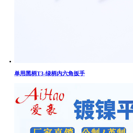
单用黑柄T3-绿柄内六角扳手