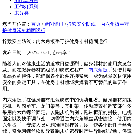
测电笔系列
工作灯系列
未分类
您当前位置：
首页
/
新闻资讯
/
拧紧安全防线：内六角扳手守
护健身器材稳固运行
拧紧安全防线：内六角扳手守护健身器材稳固运行
发布日期：[2025-10-21] 点击率：
随着人们对健康生活的追求日益强烈，健身器材的使用愈发普
及。而在健身器材的组装和调试过程中，
内六角扳手
凭借其精
准高效的特性，能确保各个部件连接紧密，成为保障器材使用
安全的关键工具，在健身器材领域发挥着不可替代的重要作
用。
内六角扳手在健身器材组装调试中的优势显著。健身器材如跑
步机、动感单车、龙门架等，其框架、传动装置和调节部件多
采用内六角螺丝固定。以跑步机为例，跑带框架的拼接、电机
固定以及扶手调节处，均需通过内六角螺丝紧密连接。使用内
六角扳手，安装人员可精准控制拧紧力度，使各个部件严丝合
缝，避免因螺丝松动导致跑步机运行时产生异响或晃动，保障