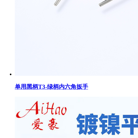
单用黑柄T3-绿柄内六角扳手