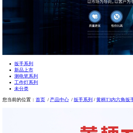
扳手系列
新品上市
测电笔系列
工作灯系列
未分类
您当前的位置：
首页
/
产品中心
/
扳手系列
/
黄柄T3内六角扳