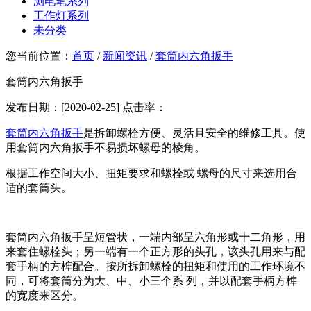
测电笔系列
工作灯系列
未分类
您当前位置：
首页
/
新闻资讯
/
套筒内六角扳手
套筒内六角扳手
发布日期：[2020-02-25] 点击率：
套筒内六角扳手
是拆卸螺栓方便、灵活且安全的维修工具。使
用套筒内六角扳手不易损坏螺母的棱角。
根据工作空间大小、扭矩要求和螺栓或 螺母的尺寸来选用合
适的套筒头。
套筒内六角扳手呈短管状，一端内部呈六角形或十二角形，用
来套住螺栓头；另一端有一个正方形的头孔，该头孔用来与配
套手柄的方榫配合。按所拆卸螺栓的扭矩和使用的工作环境不
同，可将套筒分为大、中、小三个系 列，并以配套手柄方榫
的宽度来区分。