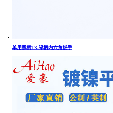
单用黑柄T3-绿柄内六角扳手