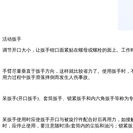
活动扳手
调节开口大小，让扳手钳口面紧贴在螺母或螺栓的面上。工作
手臂尽量垂直于扳手方向，这样就比较省力了。使用扳手时，
用力过程中扳手滑落摔倒而发生人伤事故。
呆扳手(开口扳手)、套筒扳手、锁紧扳手和内六角扳手等称为
呆扳手使用时应使扳手开口与被旋拧件配合好后再用力，如接
时，应停止使用，要注意随时清c套筒内的尘垢和油污；锁紧