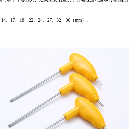
4、17、18、22、24、27、32、36（mm）。