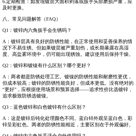
6.定期检查：如发现镀层大面积剥落或扳手头部磨损严重，应
及时更换。
八、常见问题解答（FAQ）
Q1：镀锌内六角扳手会生锈吗？
A：镀锌层具有良好的防锈性能，在正常使用和妥善保养的情
况下不易生锈。但如果镀层被严重划伤，或长期暴露在高湿
度、高盐雾环境中，仍可能出现锈蚀。建议使用后保持干燥。
Q2：镀锌和镀镍有什么区别？哪个更好？
A：两者都是防锈处理工艺。镀镍的防锈性能和耐磨性更优，
但成本较高；镀锌的防锈性能良好，但成本更低。没有绝对的
“更好”，应根据使用场景和预算选择——追求性价比选镀锌，
追求极致防锈选镀镍。
Q3：蓝色镀锌和白色镀锌有什么区别？
A：这是镀锌后钝化处理颜色不同。蓝白锌外观呈蓝白色，彩
锌呈彩虹色。两者的防锈性能相近，主要区别在于外观偏好。
Q4：镀锌内六角扳手适合户外使用吗？