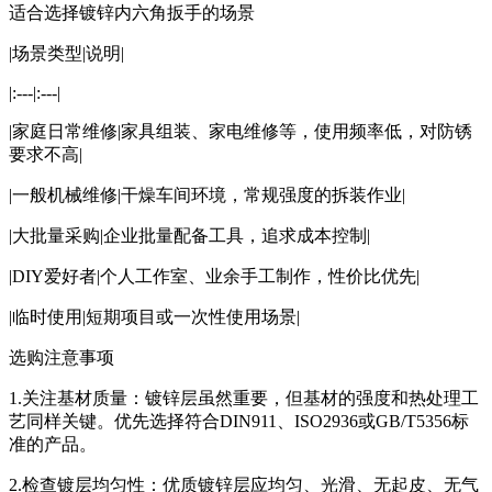
适合选择镀锌内六角扳手的场景
|场景类型|说明|
|:---|:---|
|家庭日常维修|家具组装、家电维修等，使用频率低，对防锈
要求不高|
|一般机械维修|干燥车间环境，常规强度的拆装作业|
|大批量采购|企业批量配备工具，追求成本控制|
|DIY爱好者|个人工作室、业余手工制作，性价比优先|
|临时使用|短期项目或一次性使用场景|
选购注意事项
1.关注基材质量：镀锌层虽然重要，但基材的强度和热处理工
艺同样关键。优先选择符合DIN911、ISO2936或GB/T5356标
准的产品。
2.检查镀层均匀性：优质镀锌层应均匀、光滑、无起皮、无气