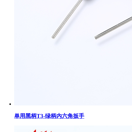
单用黑柄T3-绿柄内六角扳手