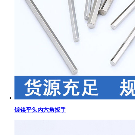
镀镍平头内六角扳手