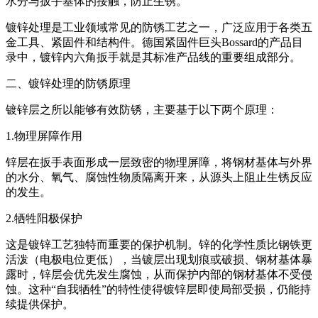
水分与扳手基体的接触，防止生锈。
镀锌处理是工业领域常见的防锈工艺之一，广泛应用于各类五
金工具、紧固件和结构件。德国紧固件巨头Bossard的产品目
录中，镀锌内六角扳手就是其标准产品线的重要组成部分。
二、镀锌处理的防锈原理
镀锌层之所以能够有效防锈，主要基于以下两个原理：
1.物理屏障作用
锌层在扳手表面形成一层致密的物理屏障，将钢材基体与外界
的水分、氧气、腐蚀性物质隔离开来，从源头上阻止生锈反应
的发生。
2.牺牲阳极保护
这是镀锌工艺独特而重要的保护机制。锌的化学性质比钢铁更
活泼（电极电位更低），当镀层出现划痕或破损、钢材基体暴
露时，锌层会优先发生腐蚀，从而保护内部的钢材基体不受侵
蚀。这种“自我牺牲”的特性使得镀锌层即使局部受损，仍能持
续提供保护。