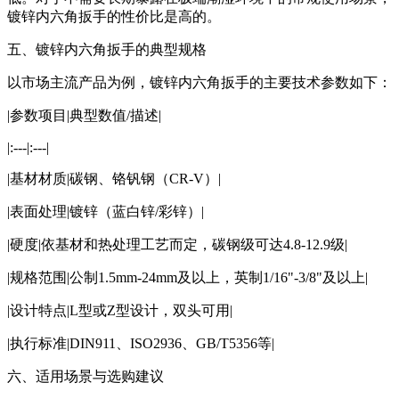
镀锌内六角扳手的性价比是高的。
五、镀锌内六角扳手的典型规格
以市场主流产品为例，镀锌内六角扳手的主要技术参数如下：
|参数项目|典型数值/描述|
|:---|:---|
|基材材质|碳钢、铬钒钢（CR-V）|
|表面处理|镀锌（蓝白锌/彩锌）|
|硬度|依基材和热处理工艺而定，碳钢级可达4.8-12.9级|
|规格范围|公制1.5mm-24mm及以上，英制1/16"-3/8"及以上|
|设计特点|L型或Z型设计，双头可用|
|执行标准|DIN911、ISO2936、GB/T5356等|
六、适用场景与选购建议