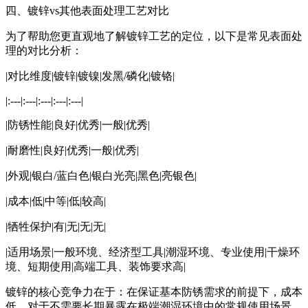
四、镀锌vs其他表面处理工艺对比
为了帮助您更直观地了解镀锌工艺的定位，以下是常见表面处
理的对比分析：
|对比维度|镀锌|镀镍|发黑/磷化|镀铬|
|:---|:---|:---|:---|:---|
|防锈性能|良好|优秀|一般|优秀|
|耐磨性|良好|优秀|一般|优秀|
|外观|银白/蓝白色|银白光亮|黑色|亮银色|
|成本|低|中等|低|较高|
|牺牲保护|有|无|无|无|
|适用场景|一般环境、经济型工具|潮湿环境、专业使用|干燥环
境、短期使用|高端工具、装饰要求高|
镀锌的核心竞争力在于：在保证基本防锈需求的前提下，成本
低。对于不需要长期暴露在极端潮湿环境中的常规使用场景，