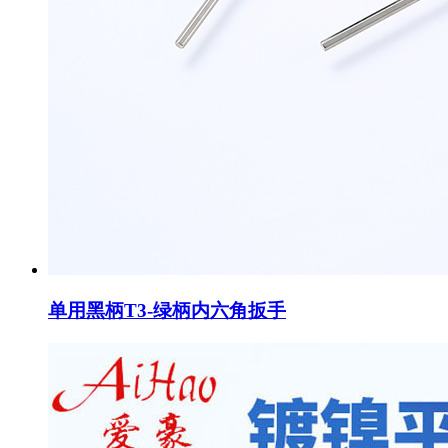
单用黑柄T3-绿柄内六角扳手