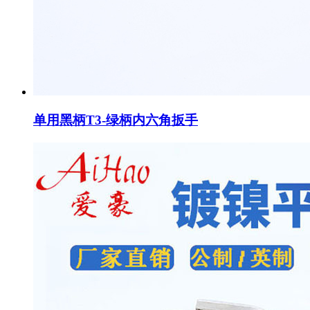
单用黑柄T3-绿柄内六角扳手