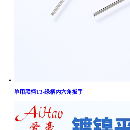
单用黑柄T3-绿柄内六角扳手