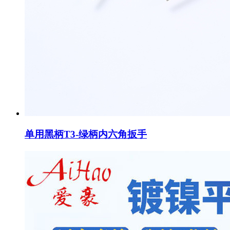
单用黑柄T3-绿柄内六角扳手