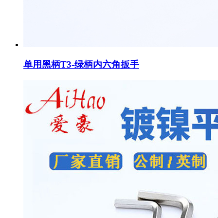
单用黑柄T3-绿柄内六角扳手