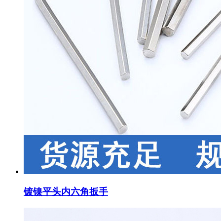
镀镍平头内六角扳手