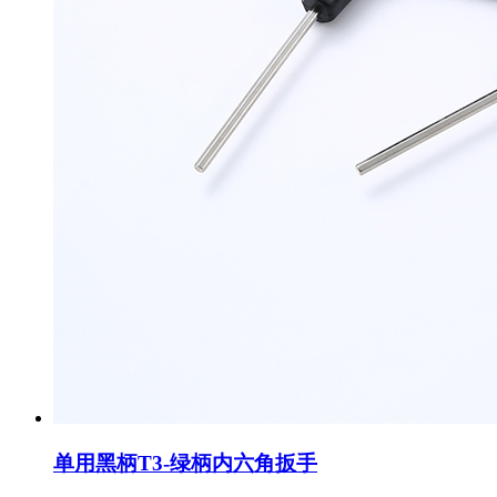
单用黑柄T3-绿柄内六角扳手