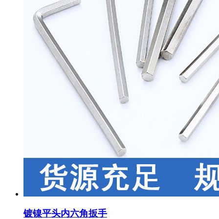
镀镍平头内六角扳手