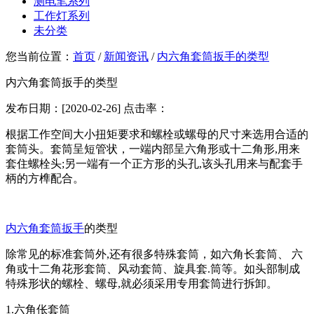
测电笔系列
工作灯系列
未分类
您当前位置：
首页
/
新闻资讯
/
内六角套筒扳手的类型
内六角套筒扳手的类型
发布日期：[2020-02-26] 点击率：
根据工作空间大小扭矩要求和螺栓或螺母的尺寸来选用合适的
套筒头。套筒呈短管状，一端内部呈六角形或十二角形,用来
套住螺栓头;另一端有一个正方形的头孔,该头孔用来与配套手
柄的方榫配合。
内六角套筒扳手
的类型
除常见的标准套筒外,还有很多特殊套筒，如六角长套筒、 六
角或十二角花形套筒、风动套筒、旋具套.筒等。如头部制成
特殊形状的螺栓、螺母,就必须采用专用套筒进行拆卸。
1.六角伥套筒