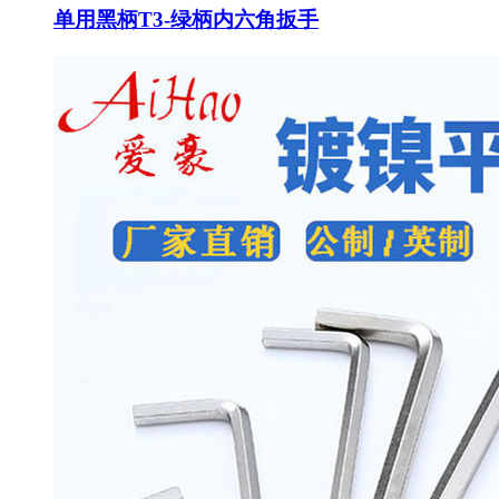
单用黑柄T3-绿柄内六角扳手