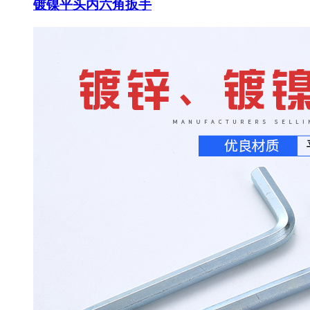
镀镍平头内六角扳手