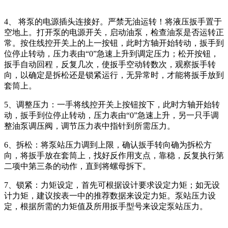
4、 将泵的电源插头连接好。严禁无油运转！将液压扳手置于
空地上。打开泵的电源开关，启动油泵，检查油泵是否运转正
常。按住线控开关上的上一按钮，此时方轴开始转动，扳手到
位停止转动，压力表由“0”急速上升到调定压力；松开按钮，
扳手自动回程，反复几次，使扳手空动转数次，观察扳手转
向，以确定是拆松还是锁紧运行，无异常时，才能将扳手放到
套筒上。
5、调整压力：一手将线控开关上按钮按下，此时方轴开始转
动，扳手到位停止转动，压力表由“0”急速上升，另一只手调
整油泵调压阀，调节压力表中指针到所需压力。
6、拆松：将泵站压力调到上限，确认扳手转向确为拆松方
向，将扳手放在套筒上，找好反作用支点，靠稳，反复执行第
二项中第三条的动作，直到将螺母拆下。
7、锁紧：力矩设定，首先可根据设计要求设定力矩；如无设
计力矩，建议按表一中的推荐数据来设定力矩。泵站压力设
定，根据所需的力矩值及所用扳手型号来设定泵站压力。