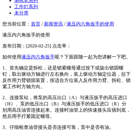
测电笔系列
工作灯系列
未分类
您当前位置：
首页
/
新闻资讯
/
液压内六角扳手的使用
液压内六角扳手的使用
发布日期：[2020-02-25] 点击率：
如何使用
液压内六角扳手
呢？下面跟随一起为您讲解一下吧。
1、首先确定是拆松，还是锁紧螺母通过按下或旋出锁固螺
钉，取出驱动方轴进行左右换向，装上驱动方轴定位器，拉下
反作用力臂锁固装置，按适合方位装入反作用力臂、拆松、锁
紧工作时方轴方向。
2、连接泵站，将泵的高压出口（A）与液压扳手的高压进口
（H）、泵的低压出口（B）与液压扳手的低压进口（R）分
别用高压油管连接起来。连接时油管上的快速接头应插到底，
然后用手拧紧固定螺母。
3、仔细检查油管接头是否连接可靠，泵中是否有油。