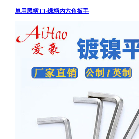
单用黑柄T3-绿柄内六角扳手