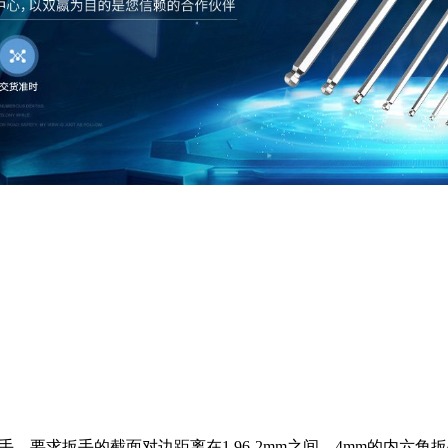
，要求扳手的截面对边距离在1.96-2mm之间，4mm的内六角扳