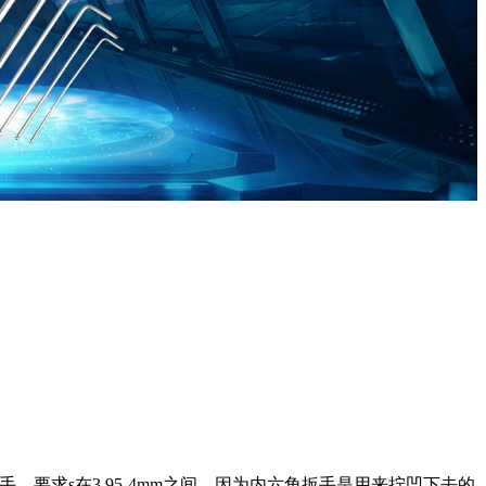
手，要求s在3.95-4mm之间。因为内六角扳手是用来拧凹下去的