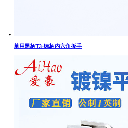
单用黑柄T3-绿柄内六角扳手