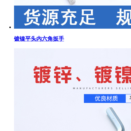
镀镍平头内六角扳手