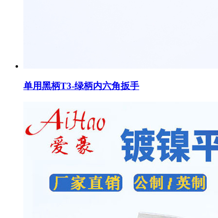
单用黑柄T3-绿柄内六角扳手