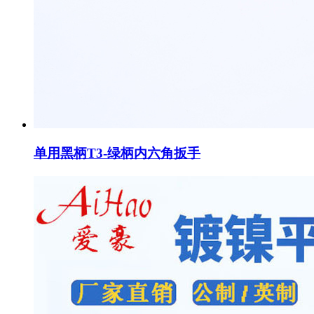
单用黑柄T3-绿柄内六角扳手